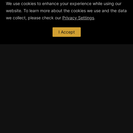
We use cookies to enhance your experience while using our
website. To learn more about the cookies we use and the data
we collect, please check our
Privacy Settings
.
I Accept
ÜBER MICH
Ich bin freiberuflicher Grafikdesigner mit Fokus
auf 3D-Grafik und -Animation. Ich entwickle
und produziere eine breite Vielfalt an CGI
…
mehr dazu