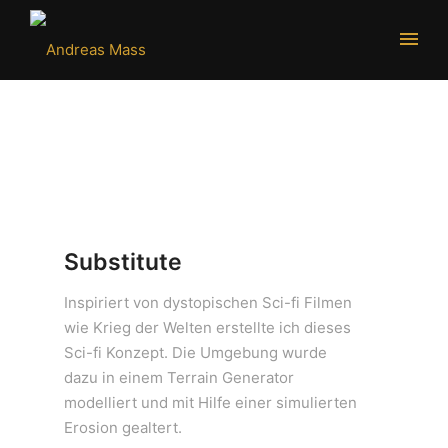
Substitute
Inspiriert von dystopischen Sci-fi Filmen
wie Krieg der Welten erstellte ich dieses
Sci-fi Konzept. Die Umgebung wurde
dazu in einem Terrain Generator
modelliert und mit Hilfe einer simulierten
Erosion gealtert.